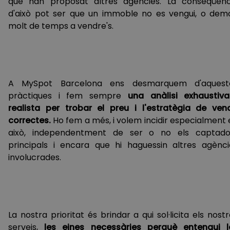
que han proposat altres agències. La conseqüènc
d'això pot ser que un immoble no es vengui, o demo
molt de temps a vendre's.
A MySpot Barcelona ens desmarquem d'aquest
pràctiques i fem sempre
una anàlisi exhaustiva
realista per trobar el preu i l'estratègia de ven
correctes.
Ho fem a més, i volem incidir especialment 
això, independentment de ser o no els captado
principals i encara que hi haguessin altres agènci
involucrades.
La nostra prioritat és brindar a qui sol·licita els nost
serveis,
les eines necessàries perquè entengui l